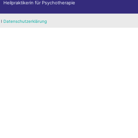
Heilpraktikerin für Psychotherapie
I
Datenschutzerklärung
m den ordnungsgemäßen Betrieb der Website zu ermöglichen.
 are categorized as necessary are stored on your browser as
e and understand how you use this website. These cookies will
e of these cookies may affect your browsing experience.