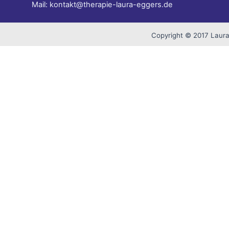
Mail: kontakt@therapie-laura-eggers.de
Copyright © 2017 Laura
Auf dieser Website verwenden wir Cookies, welche auf Ihrem 
Indem Sie diese Cookies aktivieren, helfen Sie uns, Ihnen ein 
Cookie-Einstellungen
Akzeptieren
Manage consent
Schließen
Privacy Overview
This website uses cookies to improve your experience while yo
they are essential for the working of basic functionalities of 
be stored in your browser only with your consent. You also hav
Necessary
Necessary