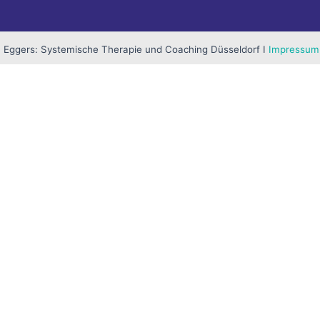
 Eggers: Systemische Therapie und Coaching Düsseldorf I
Impressum
Gerät gespeichert werden. Die Cookies werden u.a. benutzt u
besseres Erlebnis zu bieten
u navigate through the website. Out of these, the cookies that
the website. We also use third-party cookies that help us analyz
e the option to opt-out of these cookies. But opting out of som